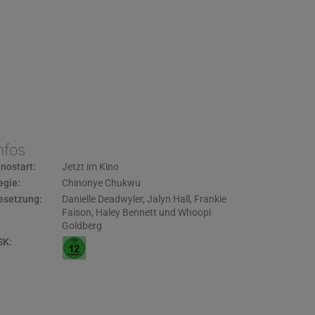
nfos
inostart:
Jetzt im Kino
egie:
Chinonye Chukwu
esetzung:
Danielle Deadwyler
,
Jalyn Hall
,
Frankie
Faison
,
Haley Bennett und Whoopi
Goldberg
SK: