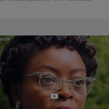
ass die Bilder von Emmetts bis zur Unkenntlichkeit entstelltem
icht werden und um die Welt gehen sollen. Ihr Mut wird zum
 Bürgerrechtsbewegung in den USA.
ill Mobleys Vermächtnis und zeigt in eindrucksvollen Bildern, wie
ie unfassbare Ungerechtigkeit den Weg für längst überfällige
tete.
RAILER
emency), die als erste Afroamerikanerin den Grand Jury Prize
Festival gewann, führte Regie und schrieb auch das Drehbuch
l Reilly und Keith Beauchamp, die den Film gemeinsam mit
ine Zeit zu sterben), Thomas Levine, Frederick Zollo (Mississippi
l des Hasses) und Oscar®-Preisträgerin Whoopie Goldberg
 Danielle Deadwyler sind Jalyn Hall (Das Haus der
n), Frankie Faison (Do the Right Thing), Haley Bennett (Cyrano)
(Die Farbe Lila, Sister Act) in weiteren Rollen zu sehen.