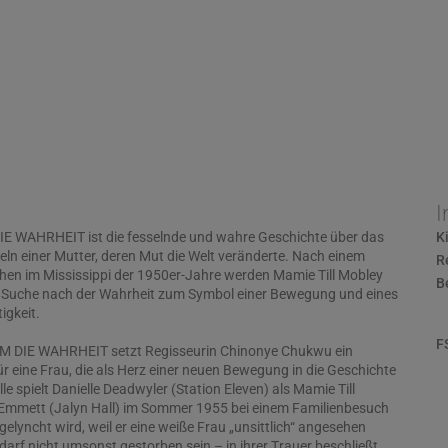
I
E WAHRHEIT ist die fesselnde und wahre Geschichte über das
K
ln einer Mutter, deren Mut die Welt veränderte. Nach einem
R
hen im Mississippi der 1950er-Jahre werden Mamie Till Mobley
B
e Suche nach der Wahrheit zum Symbol einer Bewegung und eines
igkeit.
F
M DIE WAHRHEIT setzt Regisseurin Chinonye Chukwu ein
 eine Frau, die als Herz einer neuen Bewegung in die Geschichte
le spielt Danielle Deadwyler (Station Eleven) als Mamie Till
Emmett (Jalyn Hall) im Sommer 1955 bei einem Familienbesuch
 gelyncht wird, weil er eine weiße Frau „unsittlich“ angesehen
 darf nicht umsonst gestorben sein – in ihrer Trauer beschließt