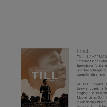
Inhalt
TILL – KAMPF UM DI
entschlossene Hande
furchtbaren Verbrec
und ihre couragiert
Kampfes für Gerecht
Mit TILL – KAMPF U
Leinwanddenkmal für
einging. Die Hauptrol
Mobley, deren Sohn 
in Mississippi brutal
haben soll. Ihr Sohn