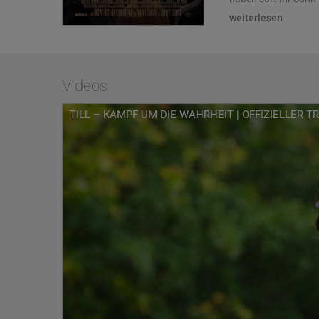
Mamie Till Mobley, d
weiterlesen
Leichnam veröffentl
Zündfunken für die
Der Film ist Mamie T
der Aufschrei über d
Videos
Veränderungen berei
TILL – KAMPF UM DIE WAHRHEIT | OFFIZIELLER T
Chinonye Chukwu (Cl
beim Sundance Film 
zusammen mit Michae
Barbara Broccoli (Ke
Burning – Die Wurze
produzierten. Neben
geheimnisvollen Uhre
und Whoopi Goldberg 